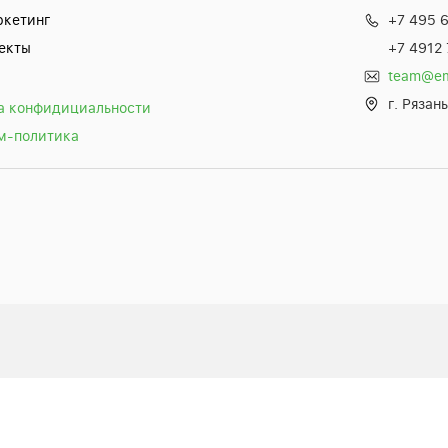
кетинг
+7 495 
екты
+7 4912
team@ema
г. Рязан
а конфидициальности
м-политика